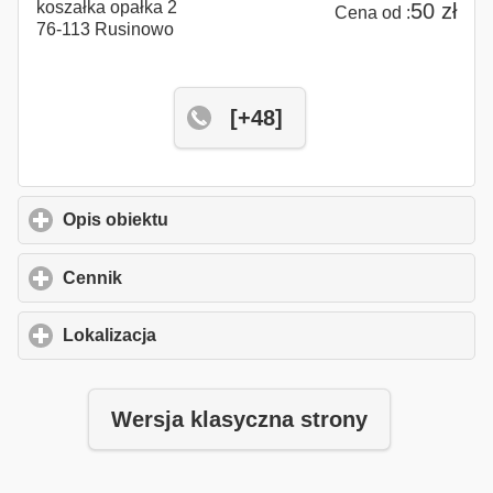
koszałka opałka 2
50 zł
Cena od :
76-113 Rusinowo
[+48]
Opis obiektu
click to expand contents
Cennik
click to expand contents
Lokalizacja
click to expand contents
Wersja klasyczna strony